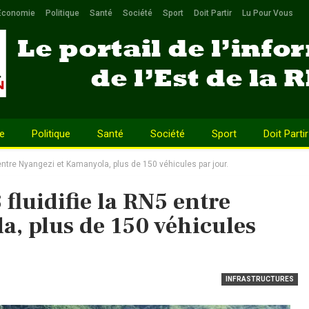
Economie
Politique
Santé
Société
Sport
Doit Partir
Lu Pour Vous
e
Politique
Santé
Société
Sport
Doit Partir
 entre Nyangezi et Kamanyola, plus de 150 véhicules par jour.
fluidifie la RN5 entre
, plus de 150 véhicules
INFRASTRUCTURES