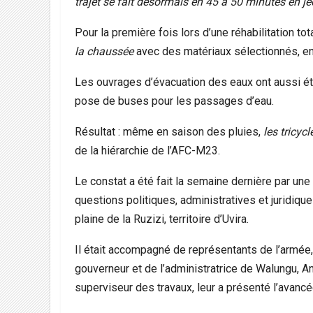
trajet se fait désormais en 45 à 50 minutes en j
Pour la première fois lors d’une réhabilitation t
la chaussée
avec des matériaux sélectionnés, e
Les ouvrages d’évacuation des eaux ont aussi été
pose de buses pour les passages d’eau.
Résultat : même en saison des pluies,
les tricycl
de la hiérarchie de l’AFC-M23.
Le constat a été fait la semaine dernière par un
questions politiques, administratives et juridiqu
plaine de la Ruzizi, territoire d’Uvira.
Il était accompagné de représentants de l’armée, 
gouverneur et de l’administratrice de Walungu, A
superviseur des travaux, leur a présenté l’avancé