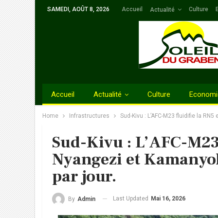
SAMEDI, AOÛT 8, 2026
Accueil
Culture
Actualité
Accueil
Actualité
Culture
Economi
Home
Infrastructures
Sud-Kivu : L’AFC-M23 fluidifie la RN5
Sud-Kivu : L’AFC-M23 
Nyangezi et Kamanyola
par jour.
Last Updated
Mai 16, 2026
By
Admin