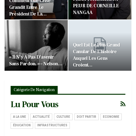
Comment Une Crise
PEUR DE CORNEILLE
Grandit Entre Le
NANGAA
Président De La…
Quel Est Le Plus Grand
Canular De L’histoire
« Il N’y A Pas D’avenir
Auquel Les Gens
Sans Pardon. » – Nelson…
Croient…
Catégorie De Navigation
Lu Pour Vous
A LA UNE
ACTUALITÉ
CULTURE
DOIT PARTIR
ECONOMIE
ÉDUCATION
INFRASTRUCTURES