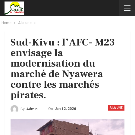
Home
A la une
Sud-Kivu : l’AFC- M23
envisage la
modernisation du
marché de Nyawera
contre les marchés
pirates.
A LA UNE
On
Jan 12, 2026
By
Admin