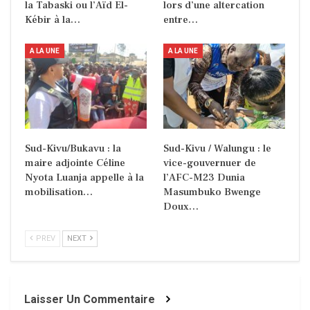
la Tabaski ou l’Aïd El-
lors d’une altercation
Kébir à la…
entre…
A LA UNE
A LA UNE
Sud-Kivu/Bukavu : la
Sud-Kivu / Walungu : le
maire adjointe Céline
vice-gouvernuer de
Nyota Luanja appelle à la
l’AFC-M23 Dunia
mobilisation…
Masumbuko Bwenge
Doux…
PREV
NEXT
Laisser Un Commentaire