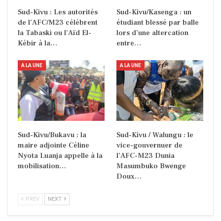
Sud-Kivu : Les autorités
Sud-Kivu/Kasenga : un
de l’AFC/M23 célèbrent
étudiant blessé par balle
la Tabaski ou l’Aïd El-
lors d’une altercation
Kébir à la…
entre…
A LA UNE
A LA UNE
Sud-Kivu/Bukavu : la
Sud-Kivu / Walungu : le
maire adjointe Céline
vice-gouvernuer de
Nyota Luanja appelle à la
l’AFC-M23 Dunia
mobilisation…
Masumbuko Bwenge
Doux…
PREV
NEXT