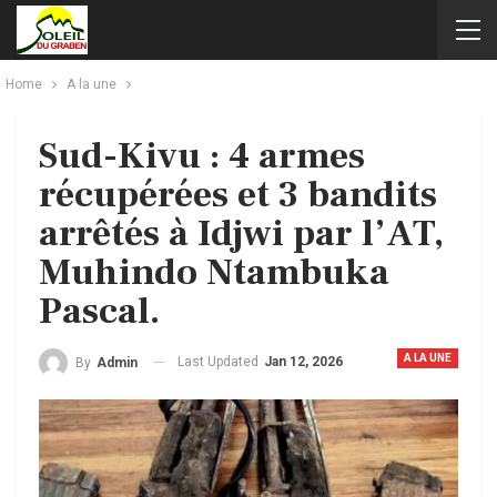
Home
A la une
Sud-Kivu : 4 armes
récupérées et 3 bandits
arrêtés à Idjwi par l’AT,
Muhindo Ntambuka
Pascal.
A LA UNE
Last Updated
Jan 12, 2026
By
Admin