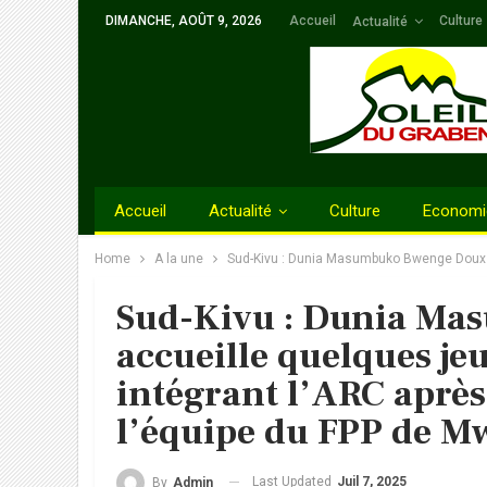
DIMANCHE, AOÛT 9, 2026
Accueil
Culture
Actualité
Accueil
Actualité
Culture
Economi
Home
A la une
Sud-Kivu : Dunia Masumbuko Bwenge Doux ac
Sud-Kivu : Dunia M
accueille quelques je
intégrant l’ARC après 
l’équipe du FPP de M
Last Updated
Juil 7, 2025
By
Admin