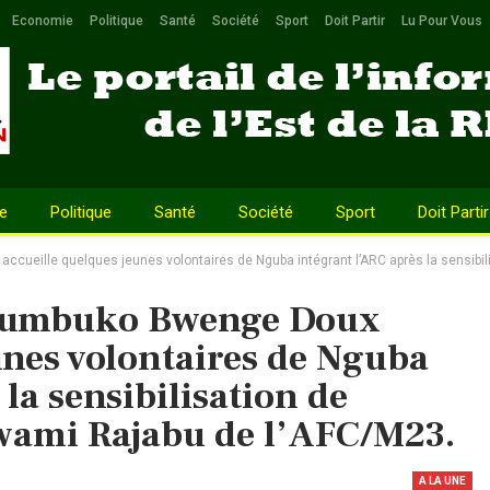
Economie
Politique
Santé
Société
Sport
Doit Partir
Lu Pour Vous
e
Politique
Santé
Société
Sport
Doit Partir
cueille quelques jeunes volontaires de Nguba intégrant l’ARC après la sensibil
asumbuko Bwenge Doux
unes volontaires de Nguba
la sensibilisation de
wami Rajabu de l’AFC/M23.
A LA UNE