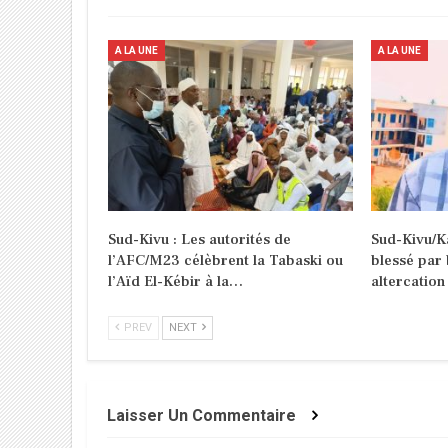
A LA UNE
A LA UNE
Sud-Kivu : Les autorités de
Sud-Kivu/K
l’AFC/M23 célèbrent la Tabaski ou
blessé par 
l’Aïd El-Kébir à la…
altercatio
PREV
NEXT
Laisser Un Commentaire