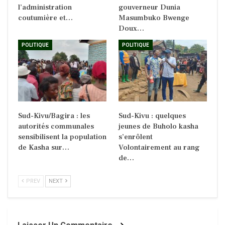
l’administration
gouverneur Dunia
coutumière et…
Masumbuko Bwenge
Doux…
POLITIQUE
POLITIQUE
Sud-Kivu/Bagira : les
Sud-Kivu : quelques
autorités communales
jeunes de Buholo kasha
sensibilisent la population
s’enrôlent
de Kasha sur…
Volontairement au rang
de…
PREV
NEXT