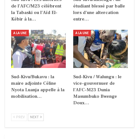
de l’AFC/M23 célèbrent
étudiant blessé par balle
la Tabaski ou l’Aïd El-
lors d’une altercation
Kébir à la…
entre…
A LA UNE
A LA UNE
Sud-Kivu/Bukavu : la
Sud-Kivu / Walungu : le
maire adjointe Céline
vice-gouvernuer de
Nyota Luanja appelle à la
l’AFC-M23 Dunia
mobilisation…
Masumbuko Bwenge
Doux…
PREV
NEXT