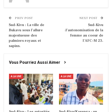
PREV POST
NEXT POST
Sud-Kivu : La ville de
Sud-Kivu
Bukavu sous l’allure
:l’autonomisation de la
majestueuse des
femme au coeur de
palmiers royaux et
l’AFC-M 23.
sapins.
Vous Pourriez Aussi Aimer
A LA UNE
A LA UNE
Sud-Kivu : Les autorités
Sud-Kivu/Kasenga : un