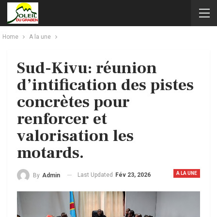
Home
A la une
Sud-Kivu: réunion
d’intification des pistes
concrètes pour
renforcer et
valorisation les
motards.
A LA UNE
Last Updated
Fév 23, 2026
By
Admin