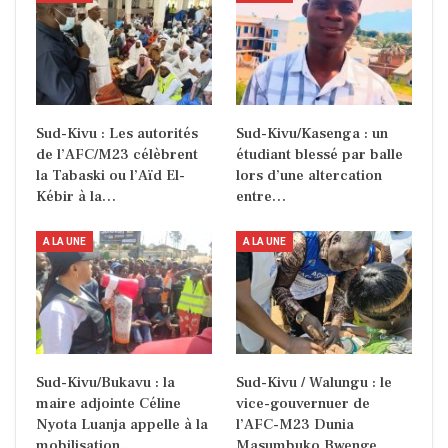
Sud-Kivu : Les autorités
Sud-Kivu/Kasenga : un
de l’AFC/M23 célèbrent
étudiant blessé par balle
la Tabaski ou l’Aïd El-
lors d’une altercation
Kébir à la…
entre…
A LA UNE
A LA UNE
Sud-Kivu/Bukavu : la
Sud-Kivu / Walungu : le
maire adjointe Céline
vice-gouvernuer de
Nyota Luanja appelle à la
l’AFC-M23 Dunia
mobilisation…
Masumbuko Bwenge