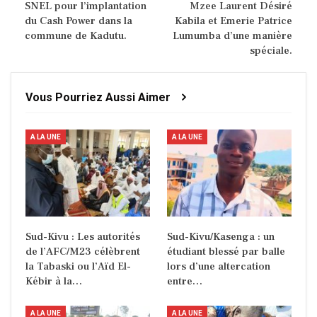
SNEL pour l’implantation
Mzee Laurent Désiré
du Cash Power dans la
Kabila et Emerie Patrice
commune de Kadutu.
Lumumba d’une manière
spéciale.
Vous Pourriez Aussi Aimer
A LA UNE
A LA UNE
Sud-Kivu : Les autorités
Sud-Kivu/Kasenga : un
de l’AFC/M23 célèbrent
étudiant blessé par balle
la Tabaski ou l’Aïd El-
lors d’une altercation
Kébir à la…
entre…
A LA UNE
A LA UNE