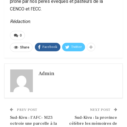
prôné par nos pères évêques et pasteurs de la
CENCO et l’ECC.
Rédaction
.
0
Facebook
Twitter
Share
Admin
PREV POST
NEXT POST
Sud-Kivu : l’AFC- M23
Sud-Kivu : la province
octroie une parcelle à la
célèbre les mémoires de