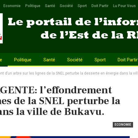
Economie
Politique
Santé
Société
Sport
Doit Partir
Lu Pour Vous
e
Politique
Santé
Société
Sport
Doit Partir
un arbre sur les lignes de la SNEL perturbe la desserte en énergie dans la vil
ENTE: l’effondrement
nes de la SNEL perturbe la
ns la ville de Bukavu.
ECONOMIE