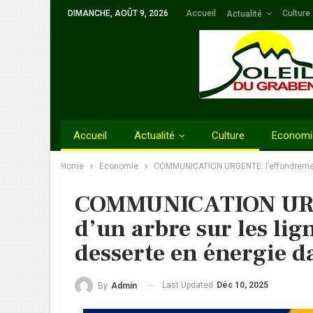
DIMANCHE, AOÛT 9, 2026
Accueil
Culture
Actualité
Accueil
Actualité
Culture
Economi
Home
Economie
COMMUNICATION URGENTE: l’effondrement d’
COMMUNICATION URG
d’un arbre sur les lig
desserte en énergie da
Last Updated
Déc 10, 2025
By
Admin