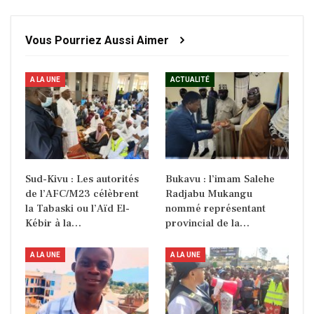
Vous Pourriez Aussi Aimer
A LA UNE
ACTUALITÉ
Sud-Kivu : Les autorités
Bukavu : l’imam Salehe
de l’AFC/M23 célèbrent
Radjabu Mukangu
la Tabaski ou l’Aïd El-
nommé représentant
Kébir à la…
provincial de la…
A LA UNE
A LA UNE