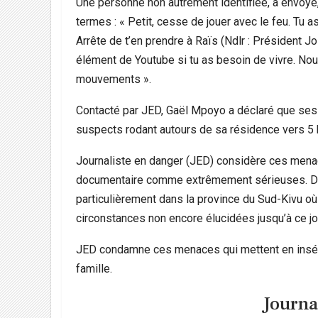
Une personne non autrement identifiée, a envoyé,
termes : « Petit, cesse de jouer avec le feu. Tu a
Arrête de t’en prendre à Raïs (Ndlr : Président J
élément de Youtube si tu as besoin de vivre. No
mouvements ».
Contacté par JED, Gaël Mpoyo a déclaré que ses
suspects rodant autours de sa résidence vers 5 h
Journaliste en danger (JED) considère ces menac
documentaire comme extrêmement sérieuses. D’aut
particulièrement dans la province du Sud-Kivu où
circonstances non encore élucidées jusqu’à ce jo
JED condamne ces menaces qui mettent en insécu
famille.
Journa