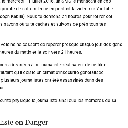
 le mercredi 11 juillet 2018, un SMS le menaçant en ces
s profité de notre silence en postant ta vidéo sur YouTube.
oseph Kabila). Nous te donnons 24 heures pour retirer cet
us savons où tu te caches et suivons de près tous tes
 voisins ne cessent de repérer presque chaque jour des gens
eures du matin et le soir vers 21 heures.
es adressées à ce journaliste-réalisateur de ce film-
ant qu’il existe un climat d’insécurité généralisée
 plusieurs journalistes ont été assassinés dans des
ur.
rité physique le journaliste ainsi que les membres de sa
liste en Danger