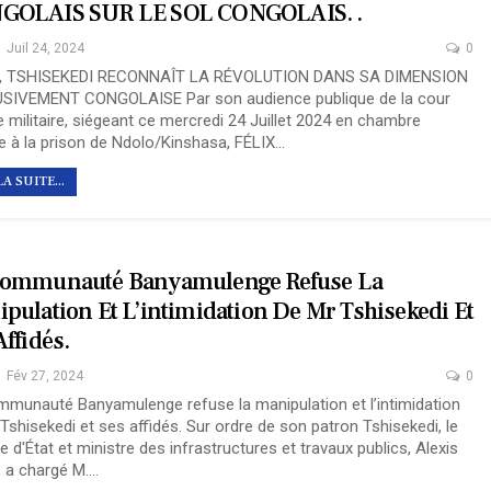
GOLAIS SUR LE SOL CONGOLAIS. .
Juil 24, 2024
0
, TSHISEKEDI RECONNAÎT LA RÉVOLUTION DANS SA DIMENSION
USIVEMENT CONGOLAISE
Par son audience publique de la cour
e militaire, siégeant ce mercredi 24 Juillet 2024 en chambre
e à la prison de Ndolo/Kinshasa, FÉLIX
…
LA SUITE...
Communauté Banyamulenge Refuse La
pulation Et L’intimidation De Mr Tshisekedi Et
Affidés.
Fév 27, 2024
0
mmunauté Banyamulenge refuse la manipulation et l’intimidation
Tshisekedi et ses affidés.
Sur ordre de son patron Tshisekedi, le
e d'État et ministre des infrastructures et travaux publics, Alexis
, a chargé M.
…