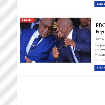
LIRE 
A LA UNE
RDC-
Reço
Admin
Le pré
recevo
Kaban
ont c
LIRE 