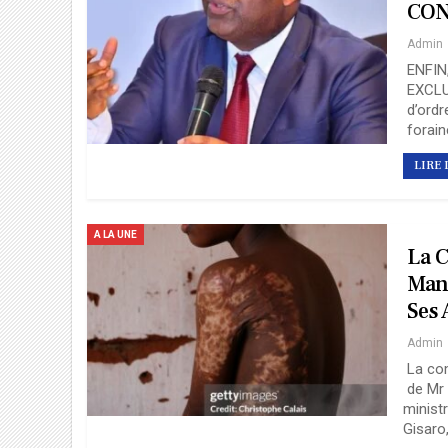
CON
Admin
ENFIN
EXCL
d’ordr
forain
LIRE 
A LA UNE
La 
Mani
Ses 
Admin
La co
de Mr 
ministr
Gisaro